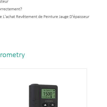
steur
orrectement?
 de L'achat Revêtement de Peinture Jauge D'épaisseur
krometry