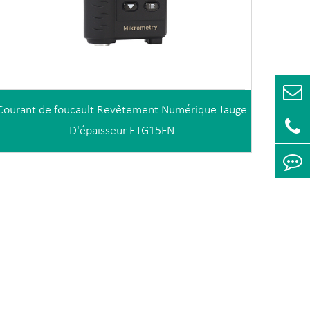
Courant de foucault Revêtement Numérique Jauge
D'épaisseur ETG15FN