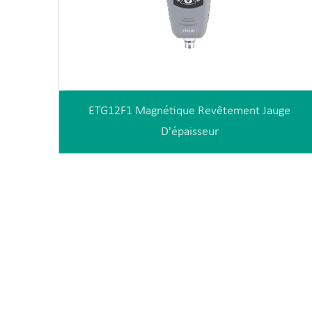
ETG12F1 Magnétique Revêtement Jauge
D'épaisseur