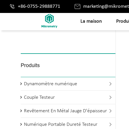


+86-0755-29888771
marketing@mikromet
La maison
Produ
Produits
Dynamomètre numérique

Couple Testeur

Revêtement En Métal Jauge D'épaisseur

Numérique Portable Dureté Testeur
