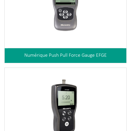
Numérique Push Pull Force Gauge EFGE