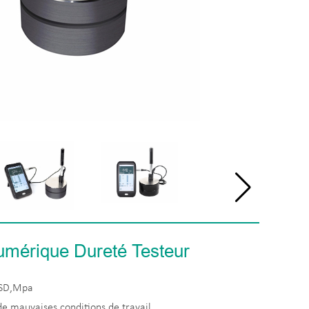
umérique Dureté Testeur
HSD,Mpa
de mauvaises conditions de travail.