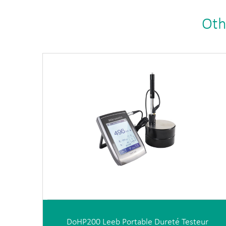
Oth
DoHP200 Leeb Portable Dureté Testeur