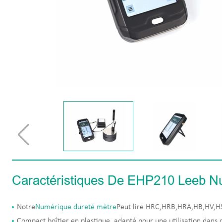
Caractéristiques De EHP210 Leeb N
Notre
Numérique dureté mètre
Peut lire HRC,HRB,HRA,HB,HV,
Compact boîtier en plastique, adapté pour une utilisation dans 