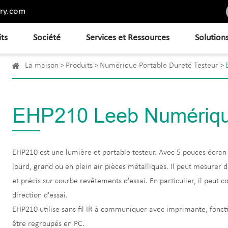
ry.com
its
Société
Services et Ressources
Solution
La maison
Produits
Numérique Portable Dureté Testeur
EHP210 Leeb Numérique
EHP210 est une lumière et portable testeur. Avec 5 pouces écran ta
lourd, grand ou en plein air pièces métalliques. Il peut mesurer da
et précis sur courbe revêtements d'essai. En particulier, il peut
direction d'essai.
EHP210 utilise sans fil IR à communiquer avec imprimante, foncti
être regroupés en PC.