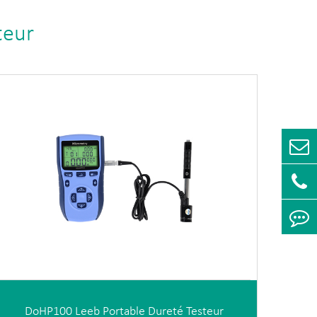
teur
DoHP100 Leeb Portable Dureté Testeur