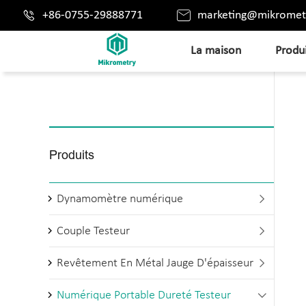


+86-0755-29888771
marketing@mikromet
La maison
Produ
Produits
Dynamomètre numérique

Couple Testeur

Revêtement En Métal Jauge D'épaisseur

Numérique Portable Dureté Testeur
