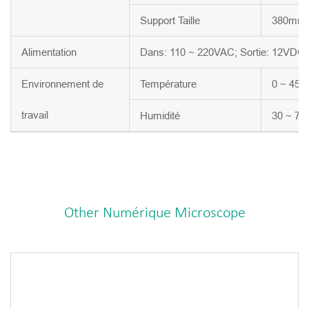
Support Taille
380mm 
Alimentation
Dans: 110 ~ 220VAC; Sortie: 12VDC/
Environnement de
Température
0 ~ 45 
travail
Humidité
30 ~ 75
Other Numérique Microscope