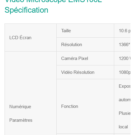
Spécification
Taille
10.6 po
LCD Écran
Résolution
1366*7
Caméra Pixel
1200 W
Vidéo Résolution
1080p/6
Expositi
automat
Fonction
Numérique
Plusieu
Paramètres
local