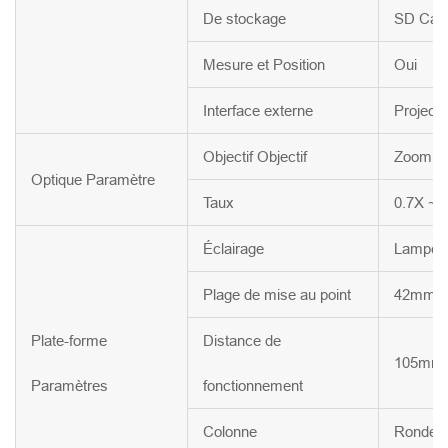
De stockage
SD Cart
Mesure et Position
Oui
Interface externe
Projecte
Objectif Objectif
Zoom le
Optique Paramètre
Taux
0.7X ~ 
Éclairage
Lampe L
Plage de mise au point
42mm
Plate-forme
Distance de
105mm
Paramètres
fonctionnement
Colonne
Ronde c