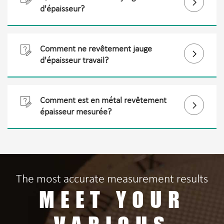

d'épaisseur?
Mesurer l'épaisseur de revêtement
métallique ou automobile pulvérisation

Comment ne revêtement jauge

peinture à juge le correspondant
d'épaisseur travail?
situation de la produit.
Quand le principe d'induction
magnétique est adopté, l'épaisseur du

Comment est en métal revêtement

revêtement est mesurée par le flux
épaisseur mesurée?
magnétique qui coule dans le substrat Fe
L'épaisseur de non-magnétique
de la sonde à travers la nFe revêtement;
revêtements (comme en aluminium,
quand des courants de foucault principe
chrome, cuivre, émail, en caoutchouc,
est adopté, le champ électromagnétique
peinture, etc.) sur magnétique métal
The most accurate measurement results
est générée à la sonde bobine par la
MEET YOUR
substrats (tels que l'acier, fer, alliage,
haute-fréquence AC signal, Et des
dur magnétique en acier, etc.) peut être
courants de foucault est formé lorsque la
mesurée de façon non destructive par la