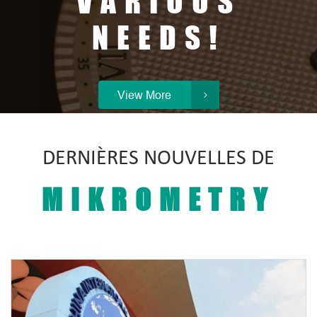
VARIOUS
sonde est à proximité du conducteur.
jauge d'épaisseur basé sur magnétique
NEEDS!
Plus la sonde est pour le substrat
induction principe.
conducteur, la plus grande des courants
de foucault et plus la réflexion
View More

impédance.
DERNIÈRES NOUVELLES DE
MIKROMETRY