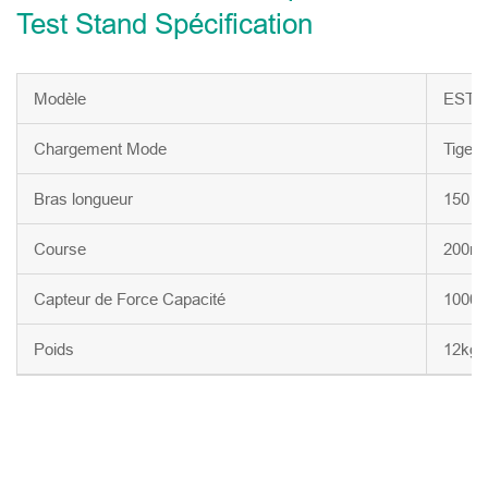
Test Stand Spécification
Modèle
EST-T
Chargement Mode
Tige fi
Bras longueur
150 
Course
200m
Capteur de Force Capacité
1000
Poids
12kg