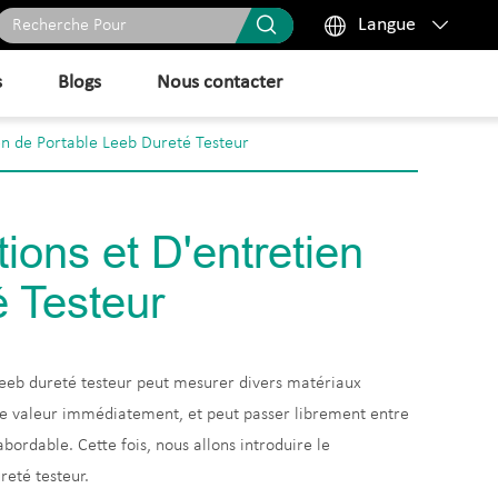



Langue
s
Blogs
Nous contacter
en de Portable Leeb Dureté Testeur
ons et D'entretien
é Testeur
 Leeb dureté testeur peut mesurer divers matériaux
re valeur immédiatement, et peut passer librement entre
bordable. Cette fois, nous allons introduire le
reté testeur.