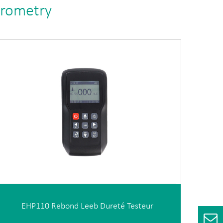
krometry
EHP110 Rebond Leeb Dureté Testeur