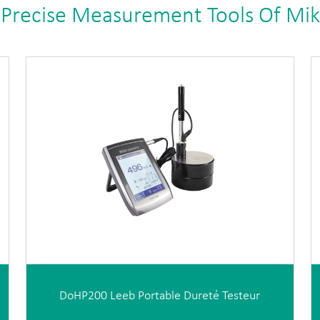
 Precise Measurement Tools Of Mi
DoHP200 Leeb Portable Dureté Testeur