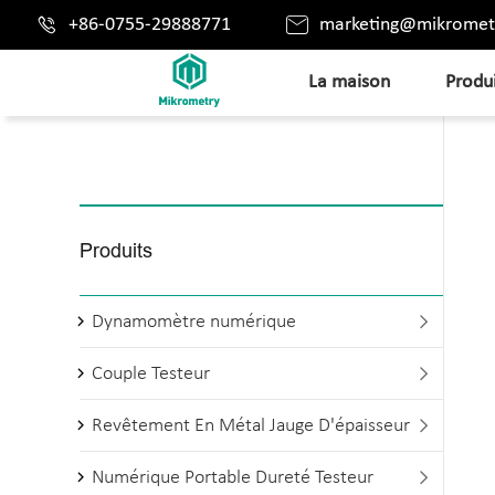


+86-0755-29888771
marketing@mikromet
La maison
Produ
Produits
Dynamomètre numérique

Couple Testeur

Revêtement En Métal Jauge D'épaisseur

Numérique Portable Dureté Testeur
