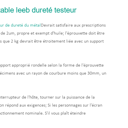
table leeb dureté testeur
ur de dureté du métal
Devrait satisfaire aux prescriptions
é de 2um, propre et exempt d'huile; l'éprouvette doit être
s que 2 kg devrait être étroitement liée avec un support
support approprié rondelle selon la forme de l'éprouvette
i de spécimens avec un rayon de courbure moins que 30mm, un
'interrupteur de l'hôte, tourner sur la puissance de la
ation répond aux exigences; Si les personnages sur l'écran
fonctionnement nominale. S'il vous plaît éteindre