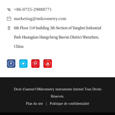
+86-0755-29888771
marketing@mikrometry.com
6th Floor 11# building 3th Section of Yangbei Industrial
Park Huangtian Hangcheng Bao'an District Shenzhen,
China




Droit d'auteur©
Mikrometry instruments limited
Tous Droits
Réservés.
Plan du site
|
Politique de confidentialité