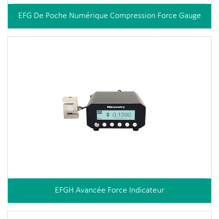
EFG De Poche Numérique Compression Force Gauge
EFGH Avancée Force Indicateur