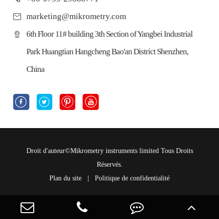
marketing@mikrometry.com
6th Floor 11# building 3th Section of Yangbei Industrial
Park Huangtian Hangcheng Bao'an District Shenzhen,
China




Droit d'auteur©
Mikrometry instruments limited
Tous Droits
Réservés.
Plan du site
|
Politique de confidentialité