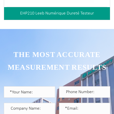
EHP210 Leeb Numérique Dureté Testeur
THE MOST ACCURATE
MEASUREMENT RESULTS