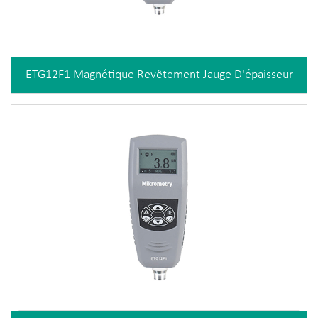
ETG12F1 Magnétique Revêtement Jauge D'épaisseur