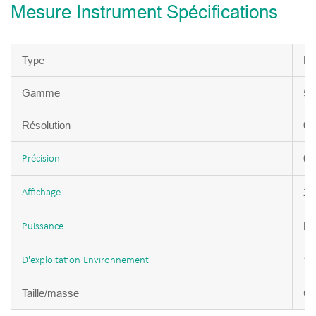
Mesure Instrument Spécifications
Type
E
Gamme
5
Résolution
0.
0.
Précision
25
Affichage
DC
Puissance
10
D'exploitation
Environnement
Taille/masse
Ca