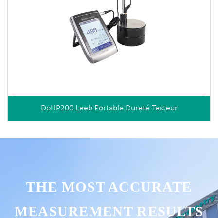
DoHP200 Leeb Portable Dureté Testeur
THE MOST ACCURATE
MEASUREMENT RESULTS