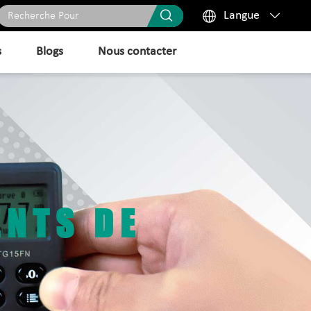



Langue
s
Blogs
Nous contacter
NTS DE