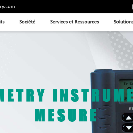
ry.com
its
Société
Services et Ressources
Solution
METRY INSTRUME
MESURE