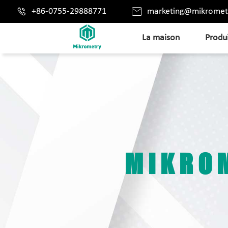


+86-0755-29888771
marketing@mikromet
La maison
Produ
MIKRO